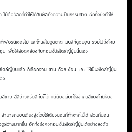
ม้คือวัสดุที่ทำให้ได้สัมผัสถึงความเป็นธรรมชาติ อีกทั้งยังทำให้
ที่เฟอร์นิเจอร์ไม้ และโทนสีไม่ฉูดฉาด เน้นสีที่ดูอบอุ่น รวมไปถึงโคม
 เพื่อให้สอดคล้องกับคอนเซ็ปสไตล์ญี่ปุ่นนั่นเอง
ล์ญี่ปุ่นแล้ว ก็เลือกจาน ชาม ถ้วย ช้อน ฯลฯ ให้เป็นสไตล์ญี่ปุ่น
้อง
ีขาว สีสว่างหรือสีทึบก็ได้ แต่ต้องเลือกให้เข้ากับสีของโทนห้อง
 สามารถนอนเตียงสูงโดยใช้เตียงนอนที่ทำจากไม้ได้ ส่วนที่นอน
ดูสว่างมากขึ้น อีกทั้งยังคงคอนเซ็ปสไตล์ญี่ปุ่นได้อย่างลงตัว