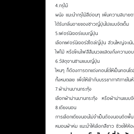
4.กรุไม้
ผนัง แนะนำกรุไม้สีอ่อนๆ เพิ่มความสบายตา ไ
ได้รับกลิ่นอายของชาวญี่ปุ่นไปแบบจัดเต็ม
5.เฟอร์นิเจอร์แบบญี่ปุ่น
เลือกเฟอร์นิเจอร์สไตล์ญี่ปุ่น ส่วนใหญ่จะเน้น
ไฟไม้ หรือโคมไฟสีส้มนวลแสดงถึงความอบอุ่น
6.วัสดุจานชามแบบญี่ปุ่น
ไหนๆ ก็ต้องการตกแต่งคอนโดให้เป็นคอนโดสไต
ทั้งหมดเลย เพื่อให้เข้ากับบรรยากาศภายในห
7.ผ้าม่านบานกระทุ้ง
เลือกผ้าม่านบานกระทุ้ง หรือผ้าม่านแบบจีบส
8.เตียงนอน
การเลือกเตียงนอนไม่จำเป็นต้องนอนติดพื้น
หมอนผ้าห่ม แนะนำให้เลือกสีขาว ช่วยให้ห้อง